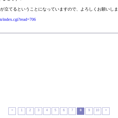
90が立てるということになっていますので、よろしくお願いし
om/index.cgi?read=706
<
1
2
3
4
5
6
7
8
9
10
>