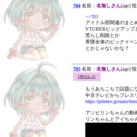
704
名前：
名無しさん
[age] 
>>703
アイドル部関連のまと
VTUBERピックアップ
荒らし削除とか
界隈全体のビックイベ
とかじゃないかな？
705
名前：
名無しさん
[age] 
1件のレス
もうあちこちで話題に
中京テレビからプレス
https://prtimes.jp/main/h
アソビリンちゃんの動
リンちゃんとアイちゃ