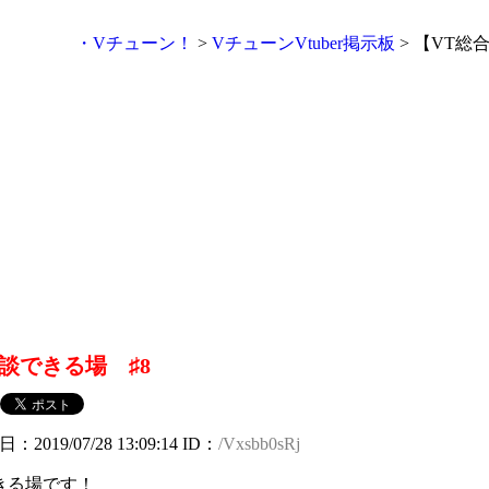
・Vチューン！
>
VチューンVtuber掲示板
> 【VT総
談できる場 ♯8
日：2019/07/28 13:09:14 ID：
/Vxsbb0sRj
きる場です！