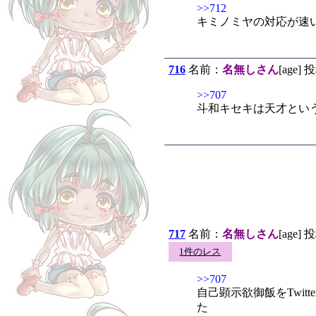
>>712
キミノミヤの対応が速
716
名前：
名無しさん
[age] 
>>707
斗和キセキは天才とい
717
名前：
名無しさん
[age] 
1件のレス
>>707
自己顕示欲御飯をTwi
た