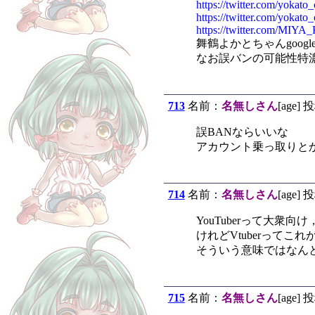
https://twitter.com/yokat
https://twitter.com/yokat
https://twitter.com/MIY
舞鶴よかとちゃんgoog
なお誤バンの可能性特
713
名前：
名無しさん
[age] 
誤BANならいいな
アカウント乗っ取りと
714
名前：
名無しさん
[age] 
YouTuberって大
けれどVtuberって
そういう意味ではなん
715
名前：
名無しさん
[age] 