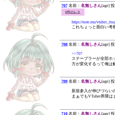
707
名前：
名無しさん
[age] 
6件のレス
https://note.mu/vtuber_ri
これちょっと面白い考
708
名前：
名無しさん
[age] 
>>707
ステープラーが全部ホ
方が変化するって俺は
709
名前：
名無しさん
[age] 
新規参入が伸びづらい
まぁでもVTuber界
710
名前：
名無しさん
[age] 