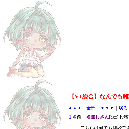
【VT総合】なんでも雑
▲▲▲
｜
全部
｜
▼▼▼
｜
戻る
1
名前：
名無しさん
[age] 投稿
こちらは何でも雑談で