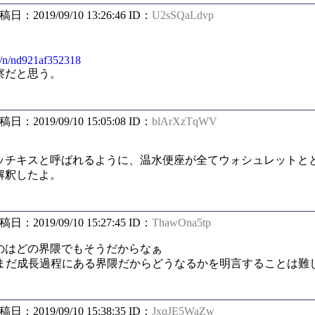
投稿日：2019/09/10 13:26:46 ID：
U2sSQaLdvp
su/n/nd921af352318
察だと思う。
投稿日：2019/09/10 15:05:08 ID：
blArXzTqWV
ッチキスと呼ばれるように、温水便座が全てウォシュレットと
解釈したよ。
投稿日：2019/09/10 15:27:45 ID：
ThawOna5tp
のはどの界隈でもそうだからなぁ
隈はまだ成長過程にある界隈だからどうなるかを明言することは難
投稿日：2019/09/10 15:38:35 ID：
JxqJE5WaZw