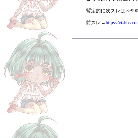
暫定的に次スレは>>9
前スレ→
https://vt-bbs.c