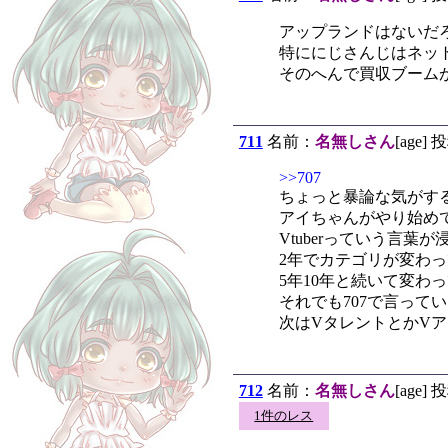
アップランドはないだろ
特ににじさんじはネッ
そのへんで買収ブーム
711
名前：
名無しさん
[age] 
>>707
ちょっと暴論な気がす
アイちゃんがやり始めて
Vtuberっていう言葉
2年でカテゴリが変わ
5年10年と続いて変わ
それでも707で言って
次はVタレントとかV
712
名前：
名無しさん
[age] 
1件のレス