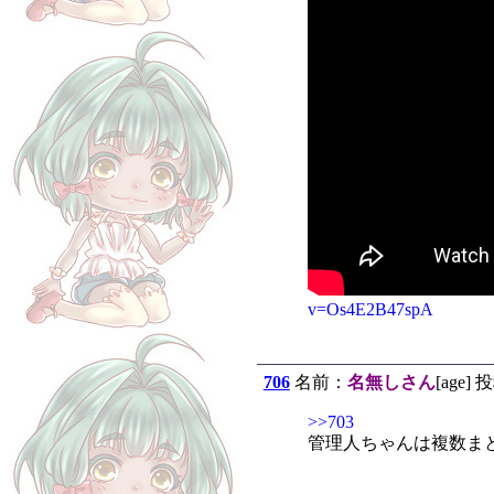
v=Os4E2B47spA
706
名前：
名無しさん
[age] 
>>703
管理人ちゃんは複数ま