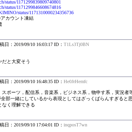
o_ch/status/1171299839809740801
o_ch/status/1171299846608674816
A_KIMINO/status/1171310000234356736
leアカウント凍結
濃
投稿日：2019/09/10 16:03:17 ID：
T1Ls3Tj0BN
かだと大変そう
投稿日：2019/09/10 16:48:35 ID：
He0JrHemfc
衆向け，スポーツ，配信系，音楽系，ビジネス系，物申す系，実況
これが全部一緒にしているから表現としてはざっくばらんすぎると
となく理解できる
投稿日：2019/09/10 17:04:01 ID：
inqposT7wn