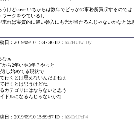
うけどcoverいちからは数年でどっかの事務所買収するのでは
トワークをやているし
が来れば実質的に遅い参入にも光が当たるんじゃないかなとは
投稿日：2019/09/10 15:47:46 ID：
bx2HUlwJDy
るなぁ
から2年いや3年？やっと
が浸透し始めてる現状で
って行くとは思えないんだよねぇ
って行くとは思うけどね
いるカテゴリにはならないと思う
アイドルになるんじゃないかな
投稿日：2019/09/10 15:59:57 ID：
hZ/Er1PcP4